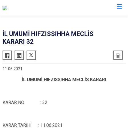
Kahramanmaraş
İL UMUMİ HIFZISSIHHA MECLİS
KARARI 32
Afşin
Nurhak
Andırın
Pazarcık
Çağlayancerit
Türkoğlu
11.06.2021
Ekinözü
Dulkadiroğlu
İL UMUMİ HIFZISSIHHA MECLİS KARARI
Elbistan
Onikişubat
Göksun
KARAR NO
: 32
KARAR TARİHİ
: 11.06.2021