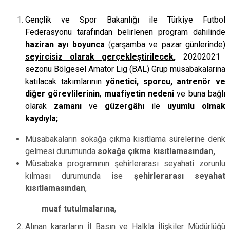
Gençlik ve Spor Bakanlığı ile Türkiye Futbol
Federasyonu tarafından belirlenen program dahilinde
haziran ayı boyunca
(
çarşamba ve pazar günlerinde)
seyircisiz olarak gerçekleştirilecek
,
2020­2021
sezonu Bölgesel Amatör Lig (BAL) Grup müsabakalarına
katılacak takımlarının
yönetici, sporcu, antrenör ve
diğer görevlilerinin
,
muafiyetin nedeni
ve buna bağlı
olarak
zamanı
ve
güzergâhı
ile
uyumlu olmak
kaydıyla;
Müsabakaların sokağa çıkma kısıtlama sürelerine denk
gelmesi durumunda
sokağa çıkma kısıtlamasından,
Müsabaka programının şehirlerarası seyahati zorunlu
kılması durumunda ise
şehirlerarası seyahat
kısıtlamasından
,
muaf tutulmalarına
,
Alınan kararların İl Basın ve Halkla İlişkiler Müdürlüğü